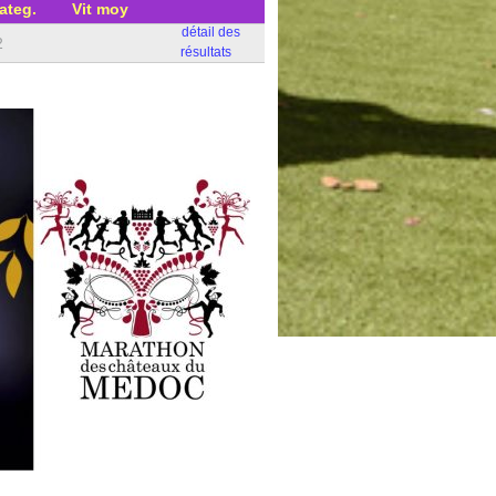
ateg.
Vit moy
détail des
2
résultats