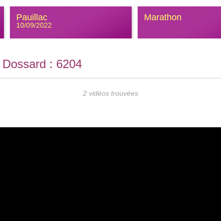
Pauillac
Marathon
10/09/2022
 Dossard :
6204
2 vidéos trouvées