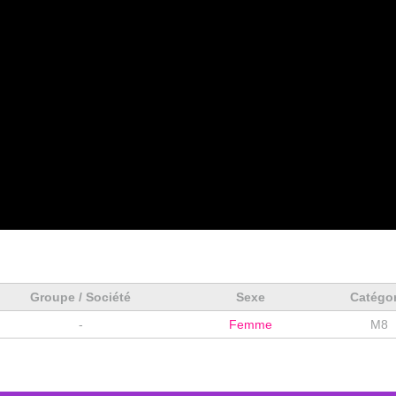
Groupe / Société
Sexe
Catégo
-
Femme
M8