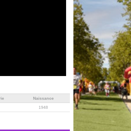
rie
Naissance
1948