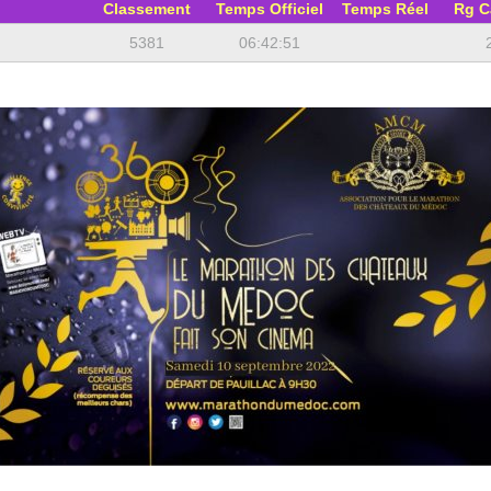
Classement
Temps Officiel
Temps Réel
Rg C
5381
06:42:51