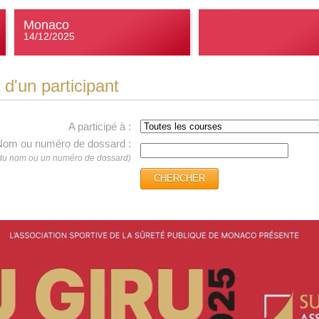
Monaco
14/12/2025
d'un participant
A participé à :
om ou numéro de dossard :
s du nom ou un numéro de dossard)
CHERCHER