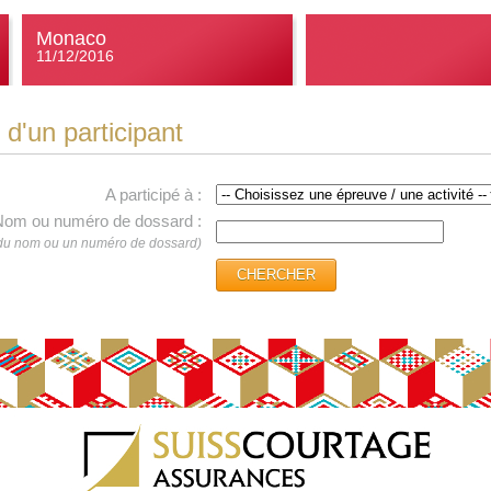
Monaco
11/12/2016
d'un participant
A participé à :
om ou numéro de dossard :
s du nom ou un numéro de dossard)
CHERCHER