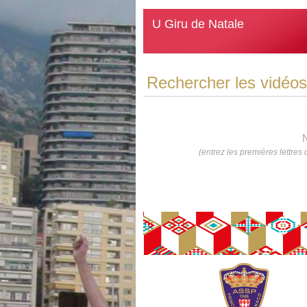
U Giru de Natale
Rechercher les vidéos 
N
(entrez les premières lettre